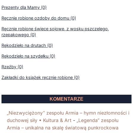
Prezenty dla Mamy (0)
Ręcznie robione ozdoby do domu (0)
Ręcznie robione świece sojowe, z wosku pszczelego,
rzepakowego (0)
Rękodzieło na drutach (0)
Rękodzieło na szydełku (0)
Rzeźby (0)
Zakładki do książek ręcznie robione (0)
KOMENTARZE
„Niezwyciężony” zespołu Armia – hymn niezłomności i
duchowej siły • Kultura & Art
-
„Legenda” zespołu
Armia – unikalna na skalę światową punkrockowa