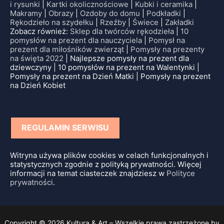
i rysunki
|
Kartki okolicznościowe
|
Kubki i ceramika
|
Makramy
|
Obrazy
|
Ozdoby do domu
|
Podkładki
|
Rękodzieło na szydełku
|
Rzeźby
|
Świece
|
Zakładki
Zobacz również:
Sklep dla twórców rękodzieła
|
10
pomysłów na prezent dla nauczyciela
|
Pomysł na
prezent dla miłośników zwierząt
|
Pomysły na prezenty
na święta 2022
| Najlepsze pomysły na prezent dla
dziewczyny | 10 pomysłów na prezent na Walentynki |
Pomysły na prezent na Dzień Matki | Pomysły na prezent
na Dzień Kobiet
REGULAMIN SERWISU
Witryna używa plików cookies w celach funkcjonalnych i
statystycznych zgodnie z polityką prywatności. Więcej
informacji na temat ciasteczek znajdziesz w
Polityce
prywatności
.
Copyright © 2026 Kultura & Art – Wszelkie prawa zastrzeżone by