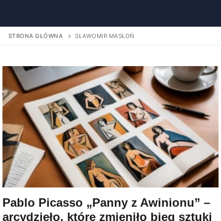
STRONA GŁÓWNA
SŁAWOMIR MASŁOŃ
Pablo Picasso „Panny z Awinionu” –
arcydzieło, które zmieniło bieg sztuki