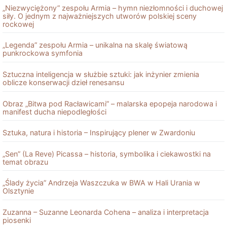
„Niezwyciężony” zespołu Armia – hymn niezłomności i duchowej
siły. O jednym z najważniejszych utworów polskiej sceny
rockowej
„Legenda” zespołu Armia – unikalna na skalę światową
punkrockowa symfonia
Sztuczna inteligencja w służbie sztuki: jak inżynier zmienia
oblicze konserwacji dzieł renesansu
Obraz „Bitwa pod Racławicami” – malarska epopeja narodowa i
manifest ducha niepodległości
Sztuka, natura i historia – Inspirujący plener w Zwardoniu
„Sen” (La Reve) Picassa – historia, symbolika i ciekawostki na
temat obrazu
„Ślady życia” Andrzeja Waszczuka w BWA w Hali Urania w
Olsztynie
Zuzanna – Suzanne Leonarda Cohena – analiza i interpretacja
piosenki