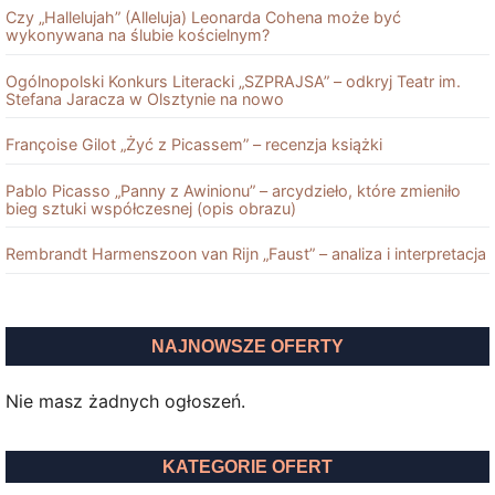
Czy „Hallelujah” (Alleluja) Leonarda Cohena może być
wykonywana na ślubie kościelnym?
Ogólnopolski Konkurs Literacki „SZPRAJSA” – odkryj Teatr im.
Stefana Jaracza w Olsztynie na nowo
Françoise Gilot „Żyć z Picassem” – recenzja książki
Pablo Picasso „Panny z Awinionu” – arcydzieło, które zmieniło
bieg sztuki współczesnej (opis obrazu)
Rembrandt Harmenszoon van Rĳn „Faust” – analiza i interpretacja
NAJNOWSZE OFERTY
Nie masz żadnych ogłoszeń.
KATEGORIE OFERT