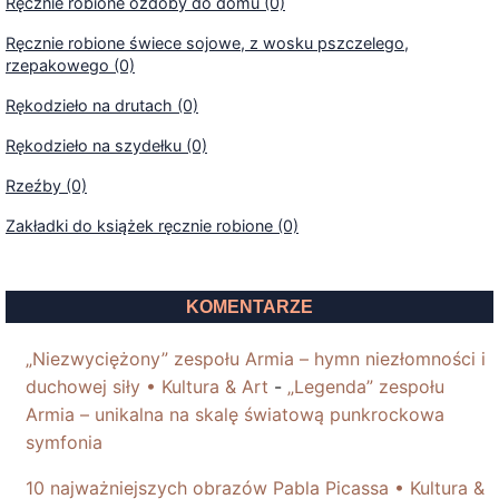
Ręcznie robione ozdoby do domu (0)
Ręcznie robione świece sojowe, z wosku pszczelego,
rzepakowego (0)
Rękodzieło na drutach (0)
Rękodzieło na szydełku (0)
Rzeźby (0)
Zakładki do książek ręcznie robione (0)
KOMENTARZE
„Niezwyciężony” zespołu Armia – hymn niezłomności i
duchowej siły • Kultura & Art
-
„Legenda” zespołu
Armia – unikalna na skalę światową punkrockowa
symfonia
10 najważniejszych obrazów Pabla Picassa • Kultura &