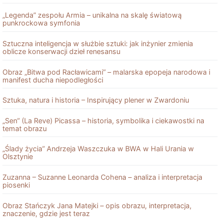
„Legenda” zespołu Armia – unikalna na skalę światową
punkrockowa symfonia
Sztuczna inteligencja w służbie sztuki: jak inżynier zmienia
oblicze konserwacji dzieł renesansu
Obraz „Bitwa pod Racławicami” – malarska epopeja narodowa i
manifest ducha niepodległości
Sztuka, natura i historia – Inspirujący plener w Zwardoniu
„Sen” (La Reve) Picassa – historia, symbolika i ciekawostki na
temat obrazu
„Ślady życia” Andrzeja Waszczuka w BWA w Hali Urania w
Olsztynie
Zuzanna – Suzanne Leonarda Cohena – analiza i interpretacja
piosenki
Obraz Stańczyk Jana Matejki – opis obrazu, interpretacja,
znaczenie, gdzie jest teraz