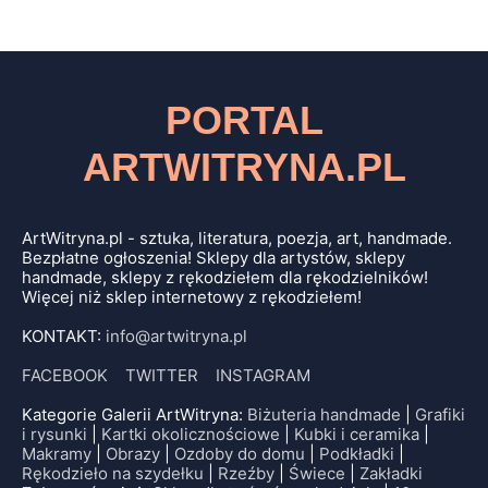
PORTAL
ARTWITRYNA.PL
ArtWitryna.pl - sztuka, literatura, poezja, art, handmade.
Bezpłatne ogłoszenia! Sklepy dla artystów, sklepy
handmade, sklepy z rękodziełem dla rękodzielników!
Więcej niż sklep internetowy z rękodziełem!
KONTAKT:
info@artwitryna.pl
FACEBOOK
TWITTER
INSTAGRAM
Kategorie Galerii ArtWitryna:
Biżuteria handmade
|
Grafiki
i rysunki
|
Kartki okolicznościowe
|
Kubki i ceramika
|
Makramy
|
Obrazy
|
Ozdoby do domu
|
Podkładki
|
Rękodzieło na szydełku
|
Rzeźby
|
Świece
|
Zakładki