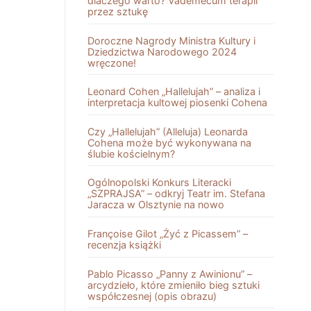
dlaczego warto? Vademecum terapii
przez sztukę
Doroczne Nagrody Ministra Kultury i
Dziedzictwa Narodowego 2024
wręczone!
Leonard Cohen „Hallelujah” – analiza i
interpretacja kultowej piosenki Cohena
Czy „Hallelujah” (Alleluja) Leonarda
Cohena może być wykonywana na
ślubie kościelnym?
Ogólnopolski Konkurs Literacki
„SZPRAJSA” – odkryj Teatr im. Stefana
Jaracza w Olsztynie na nowo
Françoise Gilot „Żyć z Picassem” –
recenzja książki
Pablo Picasso „Panny z Awinionu” –
arcydzieło, które zmieniło bieg sztuki
współczesnej (opis obrazu)