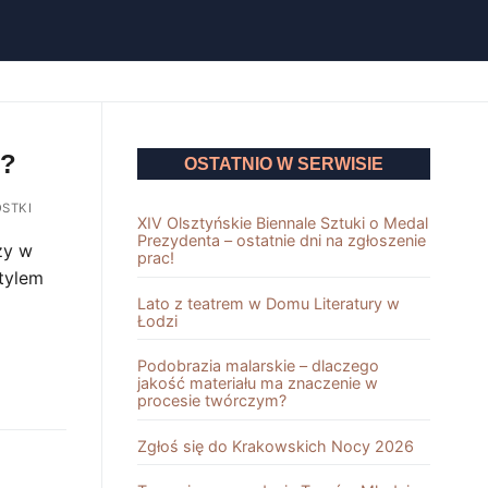
z?
OSTATNIO W SERWISIE
STKI
XIV Olsztyńskie Biennale Sztuki o Medal
Prezydenta – ostatnie dni na zgłoszenie
zy w
prac!
stylem
Lato z teatrem w Domu Literatury w
Łodzi
Podobrazia malarskie – dlaczego
jakość materiału ma znaczenie w
procesie twórczym?
Zgłoś się do Krakowskich Nocy 2026