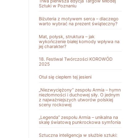
Trwa pierwsza edycja Targów Młodej
Sztuki w Poznaniu
Biżuteria z motywem serca – dlaczego
warto wybrać na prezent świąteczny?
Mat, połysk, struktura – jak
wykończenie białej komody wpływa na
jej charakter?
18. Festiwal Twórczości KOROWÓD
2025
Otul się ciepłem tej jesieni
„Niezwyciężony” zespołu Armia – hymn
niezłomności i duchowej siły. O jednym
z najważniejszych utworów polskiej
sceny rockowej
„Legenda” zespołu Armia – unikalna na
skalę światową punkrockowa symfonia
Sztuczna inteligencja w służbie sztuki: