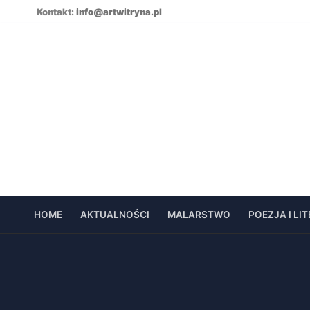
Skip
Kontakt:
info@artwitryna.pl
to
content
HOME
AKTUALNOŚCI
MALARSTWO
POEZJA I LI