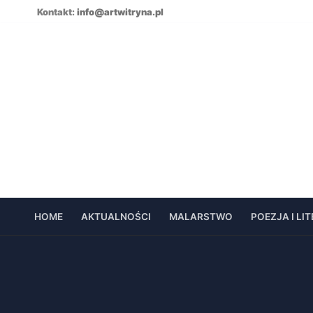
Skip
Kontakt:
info@artwitryna.pl
to
content
HOME
AKTUALNOŚCI
MALARSTWO
POEZJA I LI