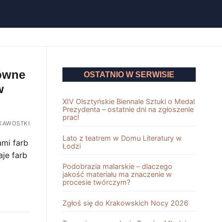
łówne
OSTATNIO W SERWISIE
w
XIV Olsztyńskie Biennale Sztuki o Medal
Prezydenta – ostatnie dni na zgłoszenie
prac!
KAWOSTKI
Lato z teatrem w Domu Literatury w
ami farb
Łodzi
je farb
Podobrazia malarskie – dlaczego
jakość materiału ma znaczenie w
procesie twórczym?
Zgłoś się do Krakowskich Nocy 2026