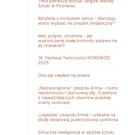
Trwa pierwsza edycja Targów Młodej
Sztuki w Poznaniu
Biżuteria z motywem serca – dlaczego
warto wybrać na prezent świąteczny?
Mat, połysk, struktura – jak
wykończenie białej komody wpływa na
jej charakter?
18. Festiwal Twórczości KOROWÓD
2025
Otul się ciepłem tej jesieni
„Niezwyciężony” zespołu Armia – hymn
niezłomności i duchowej siły. O jednym
z najważniejszych utworów polskiej
sceny rockowej
„Legenda” zespołu Armia – unikalna na
skalę światową punkrockowa symfonia
Sztuczna inteligencja w służbie sztuki: