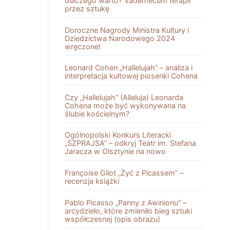
dlaczego warto? Vademecum terapii
przez sztukę
Doroczne Nagrody Ministra Kultury i
Dziedzictwa Narodowego 2024
wręczone!
Leonard Cohen „Hallelujah” – analiza i
interpretacja kultowej piosenki Cohena
Czy „Hallelujah” (Alleluja) Leonarda
Cohena może być wykonywana na
ślubie kościelnym?
Ogólnopolski Konkurs Literacki
„SZPRAJSA” – odkryj Teatr im. Stefana
Jaracza w Olsztynie na nowo
Françoise Gilot „Żyć z Picassem” –
recenzja książki
Pablo Picasso „Panny z Awinionu” –
arcydzieło, które zmieniło bieg sztuki
współczesnej (opis obrazu)