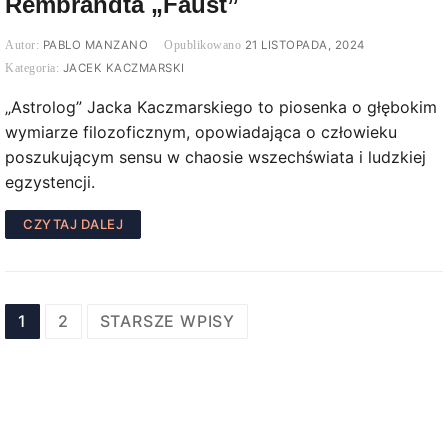
Rembrandta „Faust”
PABLO MANZANO
21 LISTOPADA, 2024
JACEK KACZMARSKI
„Astrolog” Jacka Kaczmarskiego to piosenka o głębokim
wymiarze filozoficznym, opowiadająca o człowieku
poszukującym sensu w chaosie wszechświata i ludzkiej
egzystencji.
CZYTAJ DALEJ
Stronicowanie
1
2
STARSZE WPISY
wpisów