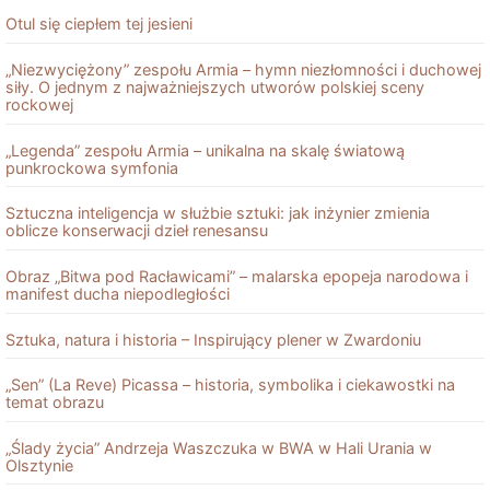
Otul się ciepłem tej jesieni
„Niezwyciężony” zespołu Armia – hymn niezłomności i duchowej
siły. O jednym z najważniejszych utworów polskiej sceny
rockowej
„Legenda” zespołu Armia – unikalna na skalę światową
punkrockowa symfonia
Sztuczna inteligencja w służbie sztuki: jak inżynier zmienia
oblicze konserwacji dzieł renesansu
Obraz „Bitwa pod Racławicami” – malarska epopeja narodowa i
manifest ducha niepodległości
Sztuka, natura i historia – Inspirujący plener w Zwardoniu
„Sen” (La Reve) Picassa – historia, symbolika i ciekawostki na
temat obrazu
„Ślady życia” Andrzeja Waszczuka w BWA w Hali Urania w
Olsztynie