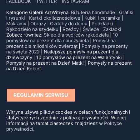
FACEBOOK
TWITTER
INSTAGRAM
Kategorie Galerii ArtWitryna:
Biżuteria handmade
|
Grafiki
i rysunki
|
Kartki okolicznościowe
|
Kubki i ceramika
|
Makramy
|
Obrazy
|
Ozdoby do domu
|
Podkładki
|
Rękodzieło na szydełku
|
Rzeźby
|
Świece
|
Zakładki
Zobacz również:
Sklep dla twórców rękodzieła
|
10
pomysłów na prezent dla nauczyciela
|
Pomysł na
prezent dla miłośników zwierząt
|
Pomysły na prezenty
na święta 2022
| Najlepsze pomysły na prezent dla
dziewczyny | 10 pomysłów na prezent na Walentynki |
Pomysły na prezent na Dzień Matki | Pomysły na prezent
na Dzień Kobiet
REGULAMIN SERWISU
Witryna używa plików cookies w celach funkcjonalnych i
statystycznych zgodnie z polityką prywatności. Więcej
informacji na temat ciasteczek znajdziesz w
Polityce
prywatności
.