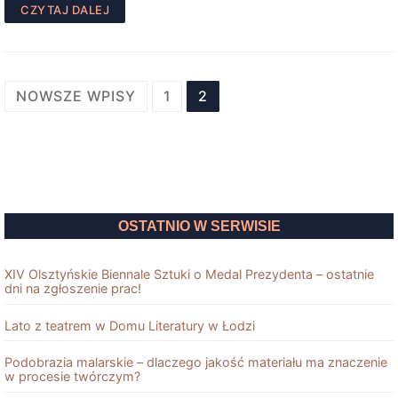
CZYTAJ DALEJ
Stronicowanie
NOWSZE WPISY
1
2
wpisów
OSTATNIO W SERWISIE
XIV Olsztyńskie Biennale Sztuki o Medal Prezydenta – ostatnie
dni na zgłoszenie prac!
Lato z teatrem w Domu Literatury w Łodzi
Podobrazia malarskie – dlaczego jakość materiału ma znaczenie
w procesie twórczym?