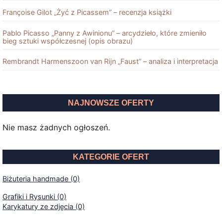
Françoise Gilot „Żyć z Picassem” – recenzja książki
Pablo Picasso „Panny z Awinionu” – arcydzieło, które zmieniło
bieg sztuki współczesnej (opis obrazu)
Rembrandt Harmenszoon van Rĳn „Faust” – analiza i interpretacja
NAJNOWSZE OFERTY
Nie masz żadnych ogłoszeń.
KATEGORIE OFERT
Biżuteria handmade (0)
Grafiki i Rysunki (0)
Karykatury ze zdjęcia (0)