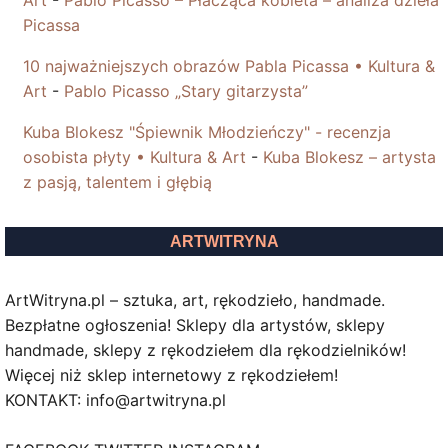
Art
-
Pablo Picasso – Płacząca kobieta – analiza dzieła
Picassa
10 najważniejszych obrazów Pabla Picassa • Kultura &
Art
-
Pablo Picasso „Stary gitarzysta”
Kuba Blokesz "Śpiewnik Młodzieńczy" - recenzja
osobista płyty • Kultura & Art
-
Kuba Blokesz – artysta
z pasją, talentem i głębią
ARTWITRYNA
ArtWitryna.pl – sztuka, art, rękodzieło, handmade.
Bezpłatne ogłoszenia! Sklepy dla artystów, sklepy
handmade, sklepy z rękodziełem dla rękodzielników!
Więcej niż sklep internetowy z rękodziełem!
KONTAKT: info@artwitryna.pl