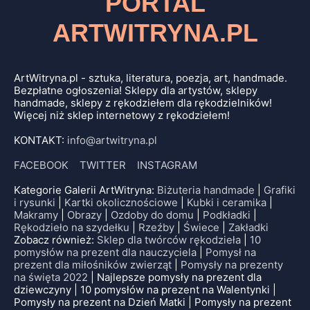
PORTAL
ARTWITRYNA.PL
ArtWitryna.pl - sztuka, literatura, poezja, art, handmade.
Bezpłatne ogłoszenia! Sklepy dla artystów, sklepy
handmade, sklepy z rękodziełem dla rękodzielników!
Więcej niż sklep internetowy z rękodziełem!
KONTAKT:
info@artwitryna.pl
FACEBOOK
TWITTER
INSTAGRAM
Kategorie Galerii ArtWitryna:
Biżuteria handmade
|
Grafiki
i rysunki
|
Kartki okolicznościowe
|
Kubki i ceramika
|
Makramy
|
Obrazy
|
Ozdoby do domu
|
Podkładki
|
Rękodzieło na szydełku
|
Rzeźby
|
Świece
|
Zakładki
Zobacz również:
Sklep dla twórców rękodzieła
|
10
pomysłów na prezent dla nauczyciela
|
Pomysł na
prezent dla miłośników zwierząt
|
Pomysły na prezenty
na święta 2022
| Najlepsze pomysły na prezent dla
dziewczyny | 10 pomysłów na prezent na Walentynki |
Pomysły na prezent na Dzień Matki | Pomysły na prezent