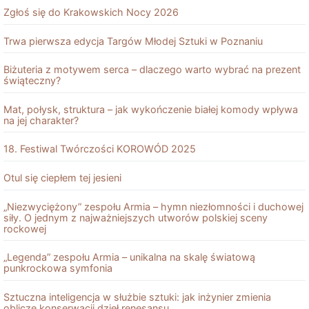
Zgłoś się do Krakowskich Nocy 2026
Trwa pierwsza edycja Targów Młodej Sztuki w Poznaniu
Biżuteria z motywem serca – dlaczego warto wybrać na prezent
świąteczny?
Mat, połysk, struktura – jak wykończenie białej komody wpływa
na jej charakter?
18. Festiwal Twórczości KOROWÓD 2025
Otul się ciepłem tej jesieni
„Niezwyciężony” zespołu Armia – hymn niezłomności i duchowej
siły. O jednym z najważniejszych utworów polskiej sceny
rockowej
„Legenda” zespołu Armia – unikalna na skalę światową
punkrockowa symfonia
Sztuczna inteligencja w służbie sztuki: jak inżynier zmienia
oblicze konserwacji dzieł renesansu