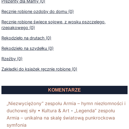
Prezenty dla Mamy (0)
Ręcznie robione ozdoby do domu (0)
Ręcznie robione świece sojowe, z wosku pszczelego,
rzepakowego (0)
Rękodzieło na drutach (0)
Rękodzieło na szydełku (0)
Rzeźby (0)
Zakładki do książek ręcznie robione (0)
KOMENTARZE
„Niezwyciężony” zespołu Armia – hymn niezłomności i
duchowej siły • Kultura & Art
-
„Legenda” zespołu
Armia – unikalna na skalę światową punkrockowa
symfonia