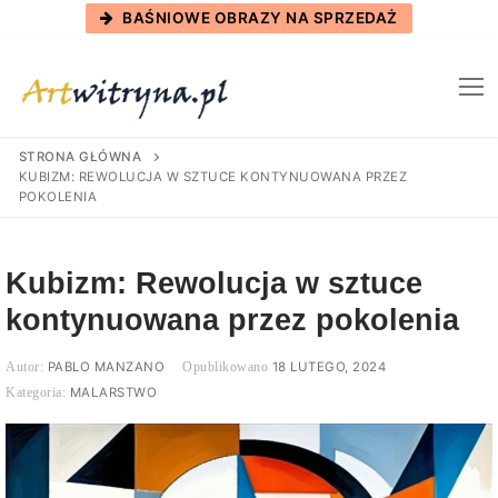
Skip
BAŚNIOWE OBRAZY NA SPRZEDAŻ
to
content
STRONA GŁÓWNA
KUBIZM: REWOLUCJA W SZTUCE KONTYNUOWANA PRZEZ
POKOLENIA
Kubizm: Rewolucja w sztuce
kontynuowana przez pokolenia
PABLO MANZANO
18 LUTEGO, 2024
MALARSTWO