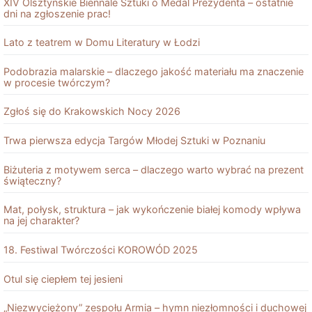
XIV Olsztyńskie Biennale Sztuki o Medal Prezydenta – ostatnie
dni na zgłoszenie prac!
Lato z teatrem w Domu Literatury w Łodzi
Podobrazia malarskie – dlaczego jakość materiału ma znaczenie
w procesie twórczym?
Zgłoś się do Krakowskich Nocy 2026
Trwa pierwsza edycja Targów Młodej Sztuki w Poznaniu
Biżuteria z motywem serca – dlaczego warto wybrać na prezent
świąteczny?
Mat, połysk, struktura – jak wykończenie białej komody wpływa
na jej charakter?
18. Festiwal Twórczości KOROWÓD 2025
Otul się ciepłem tej jesieni
„Niezwyciężony” zespołu Armia – hymn niezłomności i duchowej