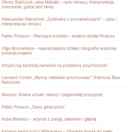
Obraz Stańczyk Jana Matejki – opis obrazu, interpretacja,
znaczenie, gdzie jest teraz
Aleksander Gierymski „Żydówka z pomarańczami” – opis i
interpretacja obrazu
Pablo Picasso – Płacząca kobieta – analiza dzieła Picassa
Olga Boznańska – najważniejsze dzieła i biografia wybitnej
polskiej malarki
Artyści są bardziej narażeni na problemy psychiczne?
Leonard Cohen „Słynny niebieski prochowiec” (Famous Blue
Raincoat)
Mazury: Kraina sztuki, natury i żeglarskiej przygody
Pablo Picasso „Stary gitarzysta”
Kuba Blokesz – artysta z pasją, talentem i głębią
Katalog twórczości Witkacego – Otwarta droga do pełni