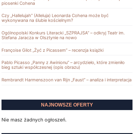
piosenki Cohena
Czy „Hallelujah” (Alleluja) Leonarda Cohena może być
wykonywana na ślubie kościelnym?
Ogólnopolski Konkurs Literacki „SZPRAJSA” – odkryj Teatr im.
Stefana Jaracza w Olsztynie na nowo
Françoise Gilot „Żyć z Picassem” – recenzja książki
Pablo Picasso „Panny z Awinionu” – arcydzieło, które zmieniło
bieg sztuki współczesnej (opis obrazu)
Rembrandt Harmenszoon van Rĳn „Faust” – analiza i interpretacja
NAJNOWSZE OFERTY
Nie masz żadnych ogłoszeń.