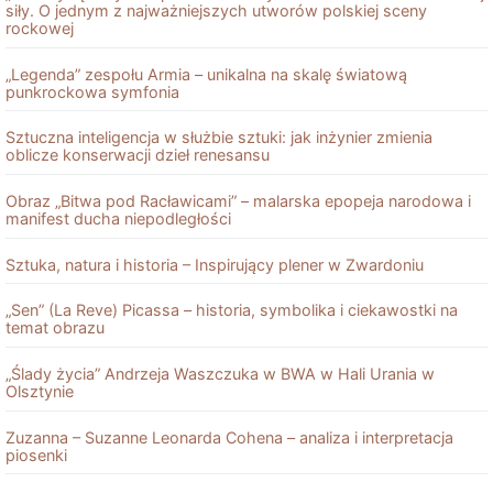
siły. O jednym z najważniejszych utworów polskiej sceny
rockowej
„Legenda” zespołu Armia – unikalna na skalę światową
punkrockowa symfonia
Sztuczna inteligencja w służbie sztuki: jak inżynier zmienia
oblicze konserwacji dzieł renesansu
Obraz „Bitwa pod Racławicami” – malarska epopeja narodowa i
manifest ducha niepodległości
Sztuka, natura i historia – Inspirujący plener w Zwardoniu
„Sen” (La Reve) Picassa – historia, symbolika i ciekawostki na
temat obrazu
„Ślady życia” Andrzeja Waszczuka w BWA w Hali Urania w
Olsztynie
Zuzanna – Suzanne Leonarda Cohena – analiza i interpretacja
piosenki