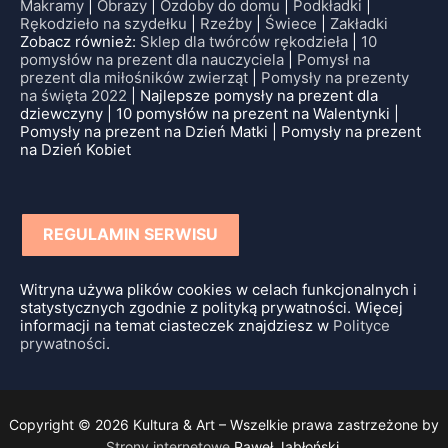
Makramy
|
Obrazy
|
Ozdoby do domu
|
Podkładki
|
Rękodzieło na szydełku
|
Rzeźby
|
Świece
|
Zakładki
Zobacz również:
Sklep dla twórców rękodzieła
|
10
pomysłów na prezent dla nauczyciela
|
Pomysł na
prezent dla miłośników zwierząt
|
Pomysły na prezenty
na święta 2022
| Najlepsze pomysły na prezent dla
dziewczyny | 10 pomysłów na prezent na Walentynki |
Pomysły na prezent na Dzień Matki | Pomysły na prezent
na Dzień Kobiet
REGULAMIN SERWISU
Witryna używa plików cookies w celach funkcjonalnych i
statystycznych zgodnie z polityką prywatności. Więcej
informacji na temat ciasteczek znajdziesz w
Polityce
prywatności
.
Copyright © 2026 Kultura & Art – Wszelkie prawa zastrzeżone by
Strony internetowe
Paweł Jabłoński.