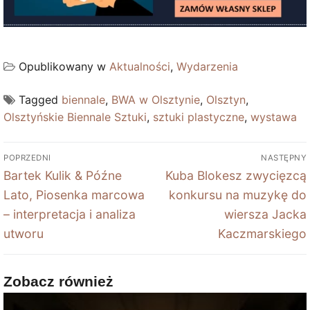
Opublikowany w
Aktualności
,
Wydarzenia
Tagged
biennale
,
BWA w Olsztynie
,
Olsztyn
,
Olsztyńskie Biennale Sztuki
,
sztuki plastyczne
,
wystawa
Nawigacja
POPRZEDNI
NASTĘPNY
wpisu
Poprzedni
Next
Bartek Kulik & Późne
Kuba Blokesz zwycięzcą
wpis:
post:
Lato, Piosenka marcowa
konkursu na muzykę do
– interpretacja i analiza
wiersza Jacka
utworu
Kaczmarskiego
Zobacz również