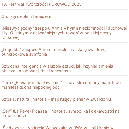
18. Festiwal Twórczości KOROWÓD 2025
Otul się ciepłem tej jesieni
„Niezwyciężony” zespołu Armia – hymn niezłomności i duchowej
siły. O jednym z najważniejszych utworów polskiej sceny
rockowej
„Legenda” zespołu Armia – unikalna na skalę światową
punkrockowa symfonia
Sztuczna inteligencja w służbie sztuki: jak inżynier zmienia
oblicze konserwacji dzieł renesansu
Obraz „Bitwa pod Racławicami” – malarska epopeja narodowa i
manifest ducha niepodległości
Sztuka, natura i historia – Inspirujący plener w Zwardoniu
„Sen” (La Reve) Picassa – historia, symbolika i ciekawostki na
temat obrazu
„Ślady życia” Andrzeja Waszczuka w BWA w Hali Urania w