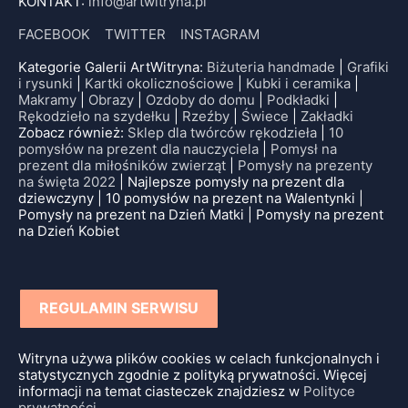
KONTAKT:
info@artwitryna.pl
FACEBOOK
TWITTER
INSTAGRAM
Kategorie Galerii ArtWitryna:
Biżuteria handmade
|
Grafiki
i rysunki
|
Kartki okolicznościowe
|
Kubki i ceramika
|
Makramy
|
Obrazy
|
Ozdoby do domu
|
Podkładki
|
Rękodzieło na szydełku
|
Rzeźby
|
Świece
|
Zakładki
Zobacz również:
Sklep dla twórców rękodzieła
|
10
pomysłów na prezent dla nauczyciela
|
Pomysł na
prezent dla miłośników zwierząt
|
Pomysły na prezenty
na święta 2022
| Najlepsze pomysły na prezent dla
dziewczyny | 10 pomysłów na prezent na Walentynki |
Pomysły na prezent na Dzień Matki | Pomysły na prezent
na Dzień Kobiet
REGULAMIN SERWISU
Witryna używa plików cookies w celach funkcjonalnych i
statystycznych zgodnie z polityką prywatności. Więcej
informacji na temat ciasteczek znajdziesz w
Polityce
prywatności
.