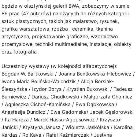
będzie w olsztyńskiej galerii BWA, zobaczymy w sumie
89 prac (47 autorów) należących do różnych kategorii
sztuk plastycznych, takich jak malarstwo, rysunek,
grafika warsztatowa, rzeźba i ceramika, tkanina
artystyczna, projektowanie graficzne, wzornictwo
przemysłowe, techniki multimedialne, instalacje, obiekty
oraz fotografia .
Uczestnicy wystawy (w kolejności alfabetycznej):
Bogdan W. Bartkowski / Joanna Bentkowska-Hlebowicz /
Iwona Maria Bolińska-Walendzik / Alicja Borsiak-
Śleszyńska / Izydor Borys / Krystian Bukowski / Tadeusz
Burniewicz / Dariusz Chodkowski / Małgorzata Chomicz
/ Agnieszka Cichoń-Kamińska / Ewa Dąbkowska /
Anastasija Dundicz / Ewa Gadomska/ Jacek Gąsiorowski
/ Ita Haręza / Marek Hasso-Agopsowicz / Krzysztof
Janicki / Krystyna Janusz / Wioletta Jaskólska / Karolina
Kardas / Ro Kaya / Rafał Kaźmierczak / Justyna