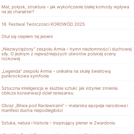
Mat, połysk, struktura – jak wykończenie białej komody wpływa
na jej charakter?
18. Festiwal Twórczości KOROWÓD 2025
Otul się ciepłem tej jesieni
„Niezwyciężony” zespołu Armia – hymn niezłomności i duchowej
siły. O jednym z najważniejszych utworów polskiej sceny
rockowej
„Legenda” zespołu Armia – unikalna na skalę światową
punkrockowa symfonia
Sztuczna inteligencja w służbie sztuki: jak inżynier zmienia
oblicze konserwacji dzieł renesansu
Obraz „Bitwa pod Racławicami” – malarska epopeja narodowa i
manifest ducha niepodległości
Sztuka, natura i historia – Inspirujący plener w Zwardoniu