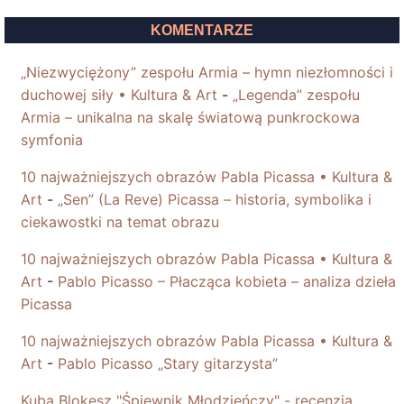
KOMENTARZE
„Niezwyciężony” zespołu Armia – hymn niezłomności i
duchowej siły • Kultura & Art
-
„Legenda” zespołu
Armia – unikalna na skalę światową punkrockowa
symfonia
10 najważniejszych obrazów Pabla Picassa • Kultura &
Art
-
„Sen” (La Reve) Picassa – historia, symbolika i
ciekawostki na temat obrazu
10 najważniejszych obrazów Pabla Picassa • Kultura &
Art
-
Pablo Picasso – Płacząca kobieta – analiza dzieła
Picassa
10 najważniejszych obrazów Pabla Picassa • Kultura &
Art
-
Pablo Picasso „Stary gitarzysta”
Kuba Blokesz "Śpiewnik Młodzieńczy" - recenzja