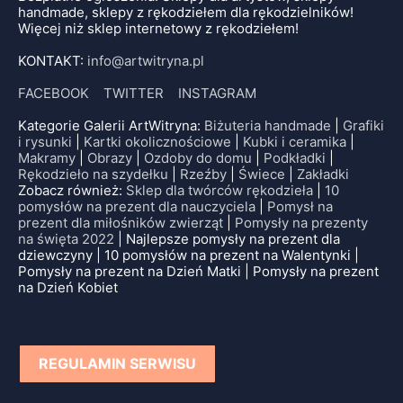
handmade, sklepy z rękodziełem dla rękodzielników!
Więcej niż sklep internetowy z rękodziełem!
KONTAKT:
info@artwitryna.pl
FACEBOOK
TWITTER
INSTAGRAM
Kategorie Galerii ArtWitryna:
Biżuteria handmade
|
Grafiki
i rysunki
|
Kartki okolicznościowe
|
Kubki i ceramika
|
Makramy
|
Obrazy
|
Ozdoby do domu
|
Podkładki
|
Rękodzieło na szydełku
|
Rzeźby
|
Świece
|
Zakładki
Zobacz również:
Sklep dla twórców rękodzieła
|
10
pomysłów na prezent dla nauczyciela
|
Pomysł na
prezent dla miłośników zwierząt
|
Pomysły na prezenty
na święta 2022
| Najlepsze pomysły na prezent dla
dziewczyny | 10 pomysłów na prezent na Walentynki |
Pomysły na prezent na Dzień Matki | Pomysły na prezent
na Dzień Kobiet
REGULAMIN SERWISU