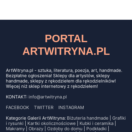
PORTAL
ARTWITRYNA.PL
ArtWitryna.pl - sztuka, literatura, poezja, art, handmade.
Bezpłatne ogłoszenia! Sklepy dla artystów, sklepy
handmade, sklepy z rękodziełem dla rękodzielników!
Więcej niż sklep internetowy z rękodziełem!
KONTAKT:
info@artwitryna.pl
FACEBOOK
TWITTER
INSTAGRAM
Kategorie Galerii ArtWitryna:
Biżuteria handmade
|
Grafiki
i rysunki
|
Kartki okolicznościowe
|
Kubki i ceramika
|
Makramy
|
Obrazy
|
Ozdoby do domu
|
Podkładki
|