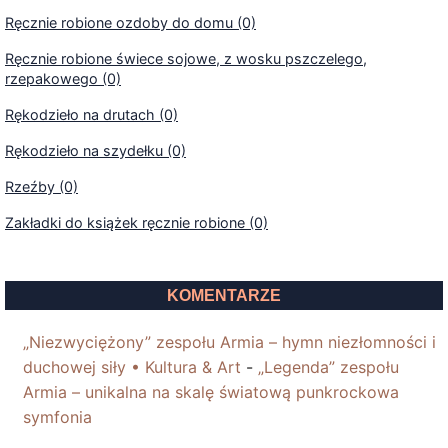
Ręcznie robione ozdoby do domu (0)
Ręcznie robione świece sojowe, z wosku pszczelego,
rzepakowego (0)
Rękodzieło na drutach (0)
Rękodzieło na szydełku (0)
Rzeźby (0)
Zakładki do książek ręcznie robione (0)
KOMENTARZE
„Niezwyciężony” zespołu Armia – hymn niezłomności i
duchowej siły • Kultura & Art
-
„Legenda” zespołu
Armia – unikalna na skalę światową punkrockowa
symfonia