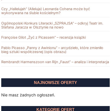
Czy „Hallelujah” (Alleluja) Leonarda Cohena może być
wykonywana na ślubie kościelnym?
Ogólnopolski Konkurs Literacki „SZPRAJSA” – odkryj Teatr im.
Stefana Jaracza w Olsztynie na nowo
Françoise Gilot „Żyć z Picassem” – recenzja książki
Pablo Picasso „Panny z Awinionu” – arcydzieło, które zmieniło
bieg sztuki współczesnej (opis obrazu)
Rembrandt Harmenszoon van Rĳn „Faust” – analiza i interpretacja
NAJNOWSZE OFERTY
Nie masz żadnych ogłoszeń.
KATEGORIE OFERT