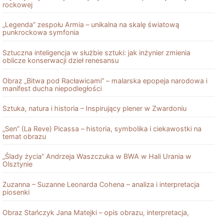
rockowej
„Legenda” zespołu Armia – unikalna na skalę światową
punkrockowa symfonia
Sztuczna inteligencja w służbie sztuki: jak inżynier zmienia
oblicze konserwacji dzieł renesansu
Obraz „Bitwa pod Racławicami” – malarska epopeja narodowa i
manifest ducha niepodległości
Sztuka, natura i historia – Inspirujący plener w Zwardoniu
„Sen” (La Reve) Picassa – historia, symbolika i ciekawostki na
temat obrazu
„Ślady życia” Andrzeja Waszczuka w BWA w Hali Urania w
Olsztynie
Zuzanna – Suzanne Leonarda Cohena – analiza i interpretacja
piosenki
Obraz Stańczyk Jana Matejki – opis obrazu, interpretacja,