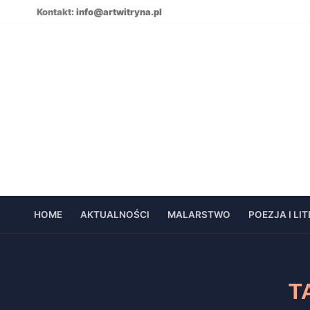
Skip
Kontakt:
info@artwitryna.pl
to
content
HOME
AKTUALNOŚCI
MALARSTWO
POEZJA I LI
T