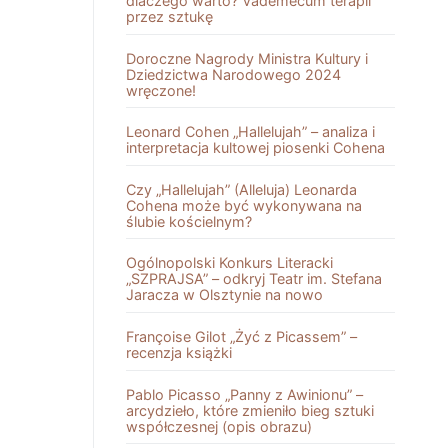
dlaczego warto? Vademecum terapii
przez sztukę
Doroczne Nagrody Ministra Kultury i
Dziedzictwa Narodowego 2024
wręczone!
Leonard Cohen „Hallelujah” – analiza i
interpretacja kultowej piosenki Cohena
Czy „Hallelujah” (Alleluja) Leonarda
Cohena może być wykonywana na
ślubie kościelnym?
Ogólnopolski Konkurs Literacki
„SZPRAJSA” – odkryj Teatr im. Stefana
Jaracza w Olsztynie na nowo
Françoise Gilot „Żyć z Picassem” –
recenzja książki
Pablo Picasso „Panny z Awinionu” –
arcydzieło, które zmieniło bieg sztuki
współczesnej (opis obrazu)