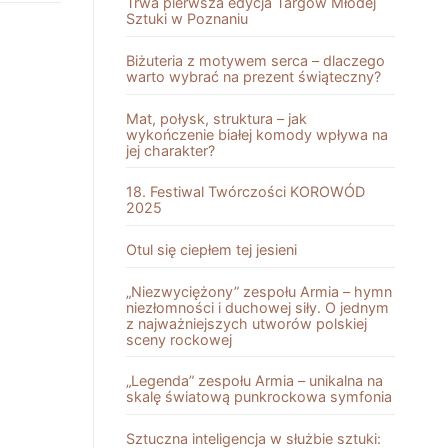
Trwa pierwsza edycja Targów Młodej
Sztuki w Poznaniu
Biżuteria z motywem serca – dlaczego
warto wybrać na prezent świąteczny?
Mat, połysk, struktura – jak
wykończenie białej komody wpływa na
jej charakter?
18. Festiwal Twórczości KOROWÓD
2025
Otul się ciepłem tej jesieni
„Niezwyciężony” zespołu Armia – hymn
niezłomności i duchowej siły. O jednym
z najważniejszych utworów polskiej
sceny rockowej
„Legenda” zespołu Armia – unikalna na
skalę światową punkrockowa symfonia
Sztuczna inteligencja w służbie sztuki: