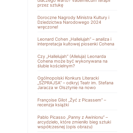
dlaczego warto? Vademecum terapii
przez sztukę
Doroczne Nagrody Ministra Kultury i
Dziedzictwa Narodowego 2024
wręczone!
Leonard Cohen „Hallelujah” – analiza i
interpretacja kultowej piosenki Cohena
Czy „Hallelujah” (Alleluja) Leonarda
Cohena może być wykonywana na
ślubie kościelnym?
Ogólnopolski Konkurs Literacki
„SZPRAJSA” – odkryj Teatr im. Stefana
Jaracza w Olsztynie na nowo
Françoise Gilot „Żyć z Picassem” –
recenzja książki
Pablo Picasso „Panny z Awinionu” –
arcydzieło, które zmieniło bieg sztuki
współczesnej (opis obrazu)