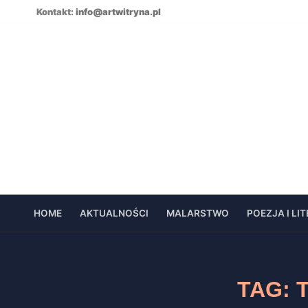
Skip
Kontakt:
info@artwitryna.pl
to
content
HOME
AKTUALNOŚCI
MALARSTWO
POEZJA I LI
TAG: