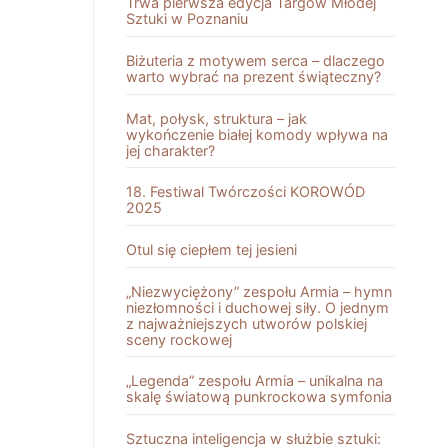
Trwa pierwsza edycja Targów Młodej
Sztuki w Poznaniu
Biżuteria z motywem serca – dlaczego
warto wybrać na prezent świąteczny?
Mat, połysk, struktura – jak
wykończenie białej komody wpływa na
jej charakter?
18. Festiwal Twórczości KOROWÓD
2025
Otul się ciepłem tej jesieni
„Niezwyciężony” zespołu Armia – hymn
niezłomności i duchowej siły. O jednym
z najważniejszych utworów polskiej
sceny rockowej
„Legenda” zespołu Armia – unikalna na
skalę światową punkrockowa symfonia
Sztuczna inteligencja w służbie sztuki: