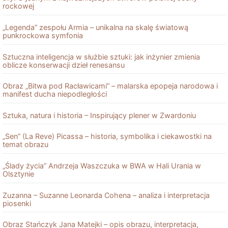
rockowej
„Legenda” zespołu Armia – unikalna na skalę światową
punkrockowa symfonia
Sztuczna inteligencja w służbie sztuki: jak inżynier zmienia
oblicze konserwacji dzieł renesansu
Obraz „Bitwa pod Racławicami” – malarska epopeja narodowa i
manifest ducha niepodległości
Sztuka, natura i historia – Inspirujący plener w Zwardoniu
„Sen” (La Reve) Picassa – historia, symbolika i ciekawostki na
temat obrazu
„Ślady życia” Andrzeja Waszczuka w BWA w Hali Urania w
Olsztynie
Zuzanna – Suzanne Leonarda Cohena – analiza i interpretacja
piosenki
Obraz Stańczyk Jana Matejki – opis obrazu, interpretacja,