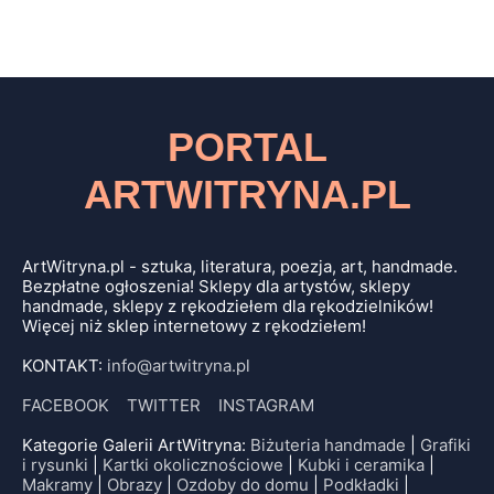
PORTAL
ARTWITRYNA.PL
ArtWitryna.pl - sztuka, literatura, poezja, art, handmade.
Bezpłatne ogłoszenia! Sklepy dla artystów, sklepy
handmade, sklepy z rękodziełem dla rękodzielników!
Więcej niż sklep internetowy z rękodziełem!
KONTAKT:
info@artwitryna.pl
FACEBOOK
TWITTER
INSTAGRAM
Kategorie Galerii ArtWitryna:
Biżuteria handmade
|
Grafiki
i rysunki
|
Kartki okolicznościowe
|
Kubki i ceramika
|
Makramy
|
Obrazy
|
Ozdoby do domu
|
Podkładki
|