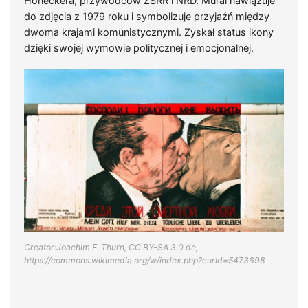
Honeckera, przywódców ZSRR i NRD. Mural nawiązuje
do zdjęcia z 1979 roku i symbolizuje przyjaźń między
dwoma krajami komunistycznymi. Zyskał status ikony
dzięki swojej wymowie politycznej i emocjonalnej.
Creator:Joachim F. Thurn, CC BY-SA 3.0 de,
https://commons.wikimedia.org/w/index.php?curid=5473698