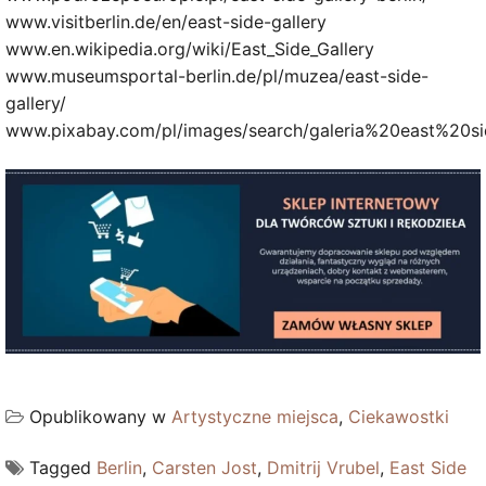
www.visitberlin.de/en/east-side-gallery
www.en.wikipedia.org/wiki/East_Side_Gallery
www.museumsportal-berlin.de/pl/muzea/east-side-
gallery/
www.pixabay.com/pl/images/search/galeria%20east%20si
Opublikowany w
Artystyczne miejsca
,
Ciekawostki
Tagged
Berlin
,
Carsten Jost
,
Dmitrij Vrubel
,
East Side