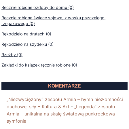
Ręcznie robione ozdoby do domu (0)
Ręcznie robione świece sojowe, z wosku pszczelego,
rzepakowego (0)
Rękodzieło na drutach (0)
Rękodzieło na szydełku (0)
Rzeźby (0)
Zakładki do książek ręcznie robione (0)
KOMENTARZE
„Niezwyciężony” zespołu Armia – hymn niezłomności i
duchowej siły • Kultura & Art
-
„Legenda” zespołu
Armia – unikalna na skalę światową punkrockowa
symfonia