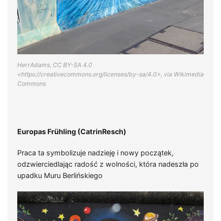
HerrAdams, CC BY-SA 4.0
<https://creativecommons.org/licenses/by-sa/4.0>, via Wikimedia
Commons
Europas Frühling (CatrinResch)
Praca ta symbolizuje nadzieję i nowy początek,
odzwierciedlając radość z wolności, która nadeszła po
upadku Muru Berlińskiego