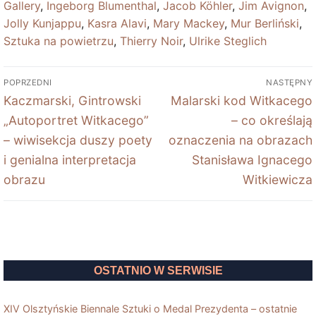
Gallery
,
Ingeborg Blumenthal
,
Jacob Köhler
,
Jim Avignon
,
Jolly Kunjappu
,
Kasra Alavi
,
Mary Mackey
,
Mur Berliński
,
Sztuka na powietrzu
,
Thierry Noir
,
Ulrike Steglich
Nawigacja
POPRZEDNI
NASTĘPNY
wpisu
Poprzedni
Next
Kaczmarski, Gintrowski
Malarski kod Witkacego
wpis:
post:
„Autoportret Witkacego”
– co określają
– wiwisekcja duszy poety
oznaczenia na obrazach
i genialna interpretacja
Stanisława Ignacego
obrazu
Witkiewicza
OSTATNIO W SERWISIE
XIV Olsztyńskie Biennale Sztuki o Medal Prezydenta – ostatnie