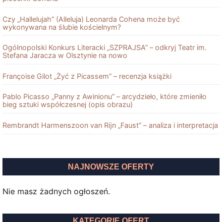
Czy „Hallelujah” (Alleluja) Leonarda Cohena może być
wykonywana na ślubie kościelnym?
Ogólnopolski Konkurs Literacki „SZPRAJSA” – odkryj Teatr im.
Stefana Jaracza w Olsztynie na nowo
Françoise Gilot „Żyć z Picassem” – recenzja książki
Pablo Picasso „Panny z Awinionu” – arcydzieło, które zmieniło
bieg sztuki współczesnej (opis obrazu)
Rembrandt Harmenszoon van Rĳn „Faust” – analiza i interpretacja
NAJNOWSZE OFERTY
Nie masz żadnych ogłoszeń.
KATEGORIE OFERT