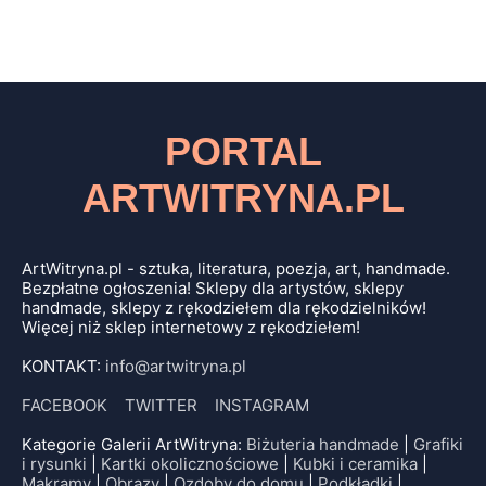
PORTAL
ARTWITRYNA.PL
ArtWitryna.pl - sztuka, literatura, poezja, art, handmade.
Bezpłatne ogłoszenia! Sklepy dla artystów, sklepy
handmade, sklepy z rękodziełem dla rękodzielników!
Więcej niż sklep internetowy z rękodziełem!
KONTAKT:
info@artwitryna.pl
FACEBOOK
TWITTER
INSTAGRAM
Kategorie Galerii ArtWitryna:
Biżuteria handmade
|
Grafiki
i rysunki
|
Kartki okolicznościowe
|
Kubki i ceramika
|
Makramy
|
Obrazy
|
Ozdoby do domu
|
Podkładki
|