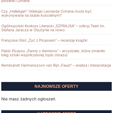
piosenki Cohena
Czy „Hallelujah” (Alleluja) Leonarda Cohena może być
wykonywana na ślubie kościelnym?
Ogólnopolski Konkurs Literacki „SZPRAJSA” – odkryj Teatr im.
Stefana Jaracza w Olsztynie na nowo
Françoise Gilot „Żyć z Picassem” – recenzja książki
Pablo Picasso „Panny z Awinionu” – arcydzieło, które zmieniło
bieg sztuki współczesnej (opis obrazu)
Rembrandt Harmenszoon van Rĳn „Faust” – analiza i interpretacja
NAJNOWSZE OFERTY
Nie masz żadnych ogłoszeń.