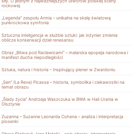
siły. O jednym z najważniejszych utworów polskiej sceny
rockowej
„Legenda” zespołu Armia – unikalna na skalę światową
punkrockowa symfonia
Sztuczna inteligencja w służbie sztuki: jak inżynier zmienia
oblicze konserwacji dzieł renesansu
Obraz „Bitwa pod Racławicami” – malarska epopeja narodowa i
manifest ducha niepodległości
Sztuka, natura i historia – Inspirujący plener w Zwardoniu
„Sen” (La Reve) Picassa – historia, symbolika i ciekawostki na
temat obrazu
„Ślady życia” Andrzeja Waszczuka w BWA w Hali Urania w
Olsztynie
Zuzanna – Suzanne Leonarda Cohena – analiza i interpretacja
piosenki
Obraz Stańczyk Jana Matejki – opis obrazu, interpretacja,