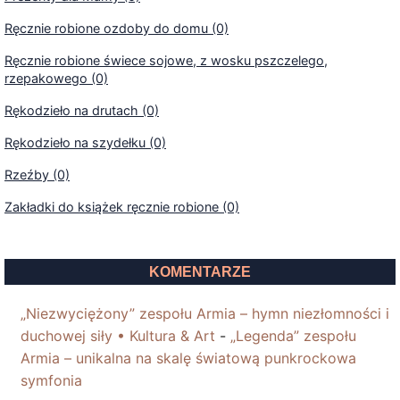
Ręcznie robione ozdoby do domu (0)
Ręcznie robione świece sojowe, z wosku pszczelego,
rzepakowego (0)
Rękodzieło na drutach (0)
Rękodzieło na szydełku (0)
Rzeźby (0)
Zakładki do książek ręcznie robione (0)
KOMENTARZE
„Niezwyciężony” zespołu Armia – hymn niezłomności i
duchowej siły • Kultura & Art
-
„Legenda” zespołu
Armia – unikalna na skalę światową punkrockowa
symfonia