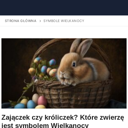
STRONA GŁÓWNA
SYMBOLE WIELKANOCY
Zajączek czy króliczek? Które zwierzę
jest symbolem Wielkanocy