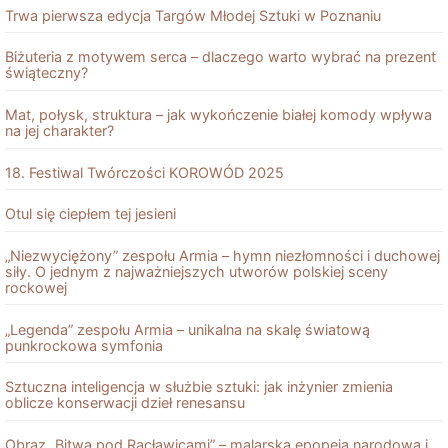
Trwa pierwsza edycja Targów Młodej Sztuki w Poznaniu
Biżuteria z motywem serca – dlaczego warto wybrać na prezent
świąteczny?
Mat, połysk, struktura – jak wykończenie białej komody wpływa
na jej charakter?
18. Festiwal Twórczości KOROWÓD 2025
Otul się ciepłem tej jesieni
„Niezwyciężony” zespołu Armia – hymn niezłomności i duchowej
siły. O jednym z najważniejszych utworów polskiej sceny
rockowej
„Legenda” zespołu Armia – unikalna na skalę światową
punkrockowa symfonia
Sztuczna inteligencja w służbie sztuki: jak inżynier zmienia
oblicze konserwacji dzieł renesansu
Obraz „Bitwa pod Racławicami” – malarska epopeja narodowa i