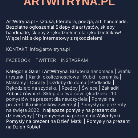
ARTWITRYNA.PL
ArtWitryna.pl - sztuka, literatura, poezja, art, handmade.
Bezpłatne ogłoszenia! Sklepy dla artystów, sklepy
handmade, sklepy z rękodziełem dla rękodzielników!
Więcej niż sklep internetowy z rękodziełem!
KONTAKT:
info@artwitryna.pl
FACEBOOK
TWITTER
INSTAGRAM
Kategorie Galerii ArtWitryna:
Biżuteria handmade
|
Grafiki
i rysunki
|
Kartki okolicznościowe
|
Kubki i ceramika
|
Makramy
|
Obrazy
|
Ozdoby do domu
|
Podkładki
|
Rękodzieło na szydełku
|
Rzeźby
|
Świece
|
Zakładki
Zobacz również:
Sklep dla twórców rękodzieła
|
10
pomysłów na prezent dla nauczyciela
|
Pomysł na
prezent dla miłośników zwierząt
|
Pomysły na prezenty
na święta 2022
| Najlepsze pomysły na prezent dla
dziewczyny | 10 pomysłów na prezent na Walentynki |
Pomysły na prezent na Dzień Matki | Pomysły na prezent
na Dzień Kobiet