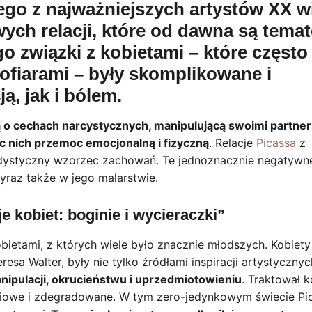
ego z najważniejszych artystów XX w
iwych relacji, które od dawna są tema
o związki z kobietami – które często
 ofiarami – były skomplikowane i
, jak i bólem.
ą o cechach narcystycznych, manipulującą swoimi partner
c nich przemoc emocjonalną i fizyczną
. Relacje
Picassa
z
sadystyczny wzorzec zachowań. Te jednoznacznie negatywn
raz także w jego malarstwie.
e kobiet: boginie i wycieraczki”
bietami, z których wiele było znacznie młodszych. Kobiety
resa Walter, były nie tylko źródłami inspiracji artystycznyc
nipulacji, okrucieństwu i uprzedmiotowieniu
. Traktował k
ściowe i zdegradowane. W tym zero-jedynkowym świecie Pi