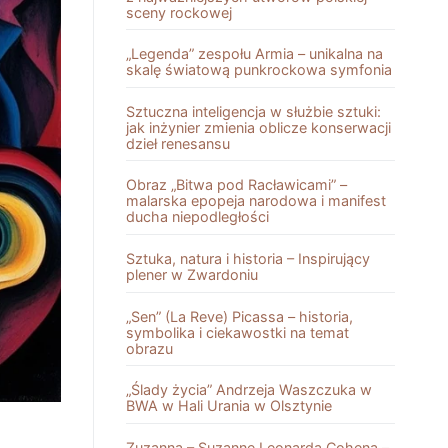
sceny rockowej
„Legenda” zespołu Armia – unikalna na
skalę światową punkrockowa symfonia
Sztuczna inteligencja w służbie sztuki:
jak inżynier zmienia oblicze konserwacji
dzieł renesansu
Obraz „Bitwa pod Racławicami” –
malarska epopeja narodowa i manifest
ducha niepodległości
Sztuka, natura i historia – Inspirujący
plener w Zwardoniu
„Sen” (La Reve) Picassa – historia,
symbolika i ciekawostki na temat
obrazu
„Ślady życia” Andrzeja Waszczuka w
BWA w Hali Urania w Olsztynie
Zuzanna – Suzanne Leonarda Cohena –