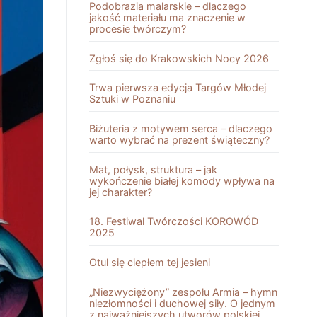
Podobrazia malarskie – dlaczego
jakość materiału ma znaczenie w
procesie twórczym?
Zgłoś się do Krakowskich Nocy 2026
Trwa pierwsza edycja Targów Młodej
Sztuki w Poznaniu
Biżuteria z motywem serca – dlaczego
warto wybrać na prezent świąteczny?
Mat, połysk, struktura – jak
wykończenie białej komody wpływa na
jej charakter?
18. Festiwal Twórczości KOROWÓD
2025
Otul się ciepłem tej jesieni
„Niezwyciężony” zespołu Armia – hymn
niezłomności i duchowej siły. O jednym
z najważniejszych utworów polskiej