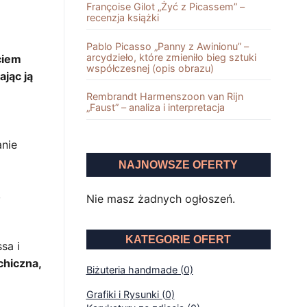
Françoise Gilot „Żyć z Picassem” –
recenzja książki
Pablo Picasso „Panny z Awinionu” –
arcydzieło, które zmieniło bieg sztuki
ciem
współczesnej (opis obrazu)
jąc ją
Rembrandt Harmenszoon van Rĳn
„Faust” – analiza i interpretacja
anie
NAJNOWSZE OFERTY
,
Nie masz żadnych ogłoszeń.
KATEGORIE OFERT
sa i
hiczna,
Biżuteria handmade (0)
Grafiki i Rysunki (0)