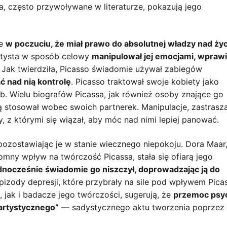
wa, często przywoływane w literaturze, pokazują jego
że
w poczuciu, że miał prawo do absolutnej władzy nad ży
 artysta w sposób celowy
manipulował jej emocjami, wprawia
. Jak twierdziła, Picasso świadomie używał zabiegów
ć nad nią kontrolę
. Picasso traktował swoje kobiety jako
b. Wielu biografów Picassa, jak również osoby znające go
 stosował wobec swoich partnerek. Manipulacje, zastrasz
y, z którymi się wiązał, aby móc nad nimi lepiej panować.
pozostawiając je w stanie wiecznego niepokoju. Dora Maar
romny wpływ na twórczość Picassa, stała się ofiarą jego
 jednocześnie świadomie go niszczył, doprowadzając ją do
 epizody depresji, które przybrały na sile pod wpływem Picas
i, jak i badacze jego twórczości, sugerują, że
przemoc psyc
 artystycznego”
— sadystycznego aktu tworzenia poprzez