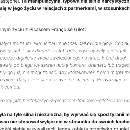
następnej.
Ta manipulacyjna, typowa dla silnie narcystyczn
ię w jego życiu w relacjach z partnerkami, w stosunkach
.
nym życiu z Picassem Françoise Gilot:
małym muzeum. Nie ucinał im jednak całkowicie głów. Chciał,
wały ciche okrzyki radości lub bólu, wykonywały gesty jak
eszcze drgnienie życia zawieszonego na nitce, której drugi
awały do biegu wydarzeń nutkę humoru, dramatu lub tragedi
ły go już, nie mógł znieść, aby którakolwiek z nich mogła m
rbicie, dając z siebie możliwie jak najmniej. Rozważając to
k corrida.
reccy.pl/biblioteka/zyc-z-picassem-francoise-gilot-carlton-l
yła na tyle silna i niezależna, by wyrwać się spod tyranii 
casso nie stosował wyłącznie w stosunku do swoich koch
okół siebie w rywalizacji, jedna kobieta przeciwko drugiej