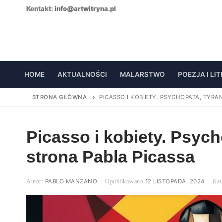
Skip
Kontakt:
info@artwitryna.pl
to
content
HOME
AKTUALNOŚCI
MALARSTWO
POEZJA I LI
STRONA GŁÓWNA
PICASSO I KOBIETY. PSYCHOPATA, TYRA
Picasso i kobiety. Psych
strona Pabla Picassa
PABLO MANZANO
12 LISTOPADA, 2024