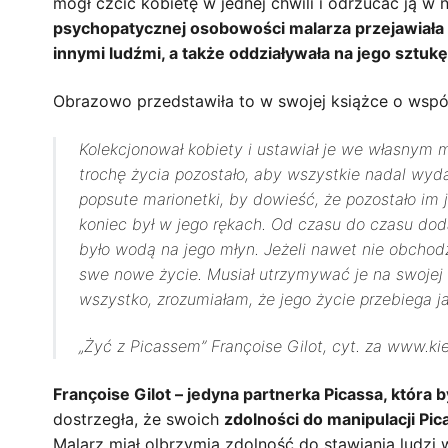
mógł czcić kobietę w jednej chwili i odrzucać ją w 
psychopatycznej osobowości malarza przejawiała s
innymi ludźmi, a także oddziaływała na jego sztukę
Obrazowo przedstawiła to w swojej książce o wspól
Kolekcjonował kobiety i ustawiał je we własnym 
trochę życia pozostało, aby wszystkie nadal wyda
popsute marionetki, by dowieść, że pozostało im j
koniec był w jego rękach. Od czasu do czasu dod
było wodą na jego młyn. Jeżeli nawet nie obchodzi
swe nowe życie. Musiał utrzymywać je na swojej o
wszystko, zrozumiałam, że jego życie przebiega ja
„Żyć z Picassem” Françoise Gilot, cyt. za www.kie
Françoise Gilot – jedyna partnerka Picassa, która b
dostrzegła, że swoich
zdolności do manipulacji Pi
Malarz miał olbrzymią zdolność do stawiania ludzi w