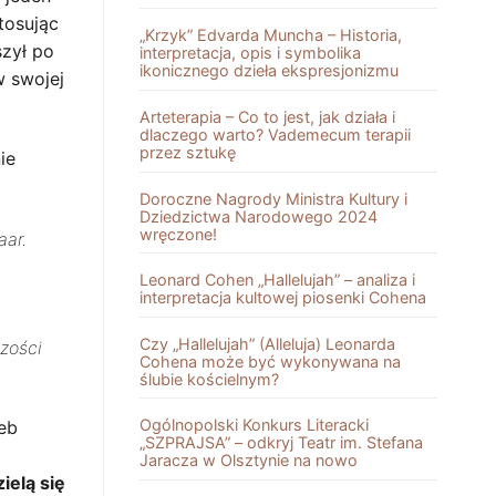
tosując
„Krzyk” Edvarda Muncha – Historia,
szył po
interpretacja, opis i symbolika
ikonicznego dzieła ekspresjonizmu
w swojej
Arteterapia – Co to jest, jak działa i
dlaczego warto? Vademecum terapii
przez sztukę
ie
Doroczne Nagrody Ministra Kultury i
Dziedzictwa Narodowego 2024
wręczone!
aar.
Leonard Cohen „Hallelujah” – analiza i
interpretacja kultowej piosenki Cohena
Czy „Hallelujah” (Alleluja) Leonarda
czości
Cohena może być wykonywana na
ślubie kościelnym?
Ogólnopolski Konkurs Literacki
zeb
„SZPRAJSA” – odkryj Teatr im. Stefana
Jaracza w Olsztynie na nowo
ielą się