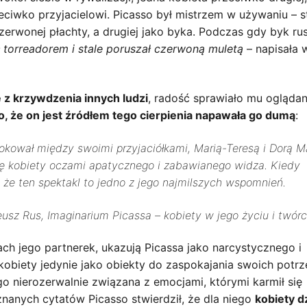
eciwko przyjacielowi. Picasso był mistrzem w używaniu – s
czerwonej płachty, a drugiej jako byka. Podczas gdy byk ru
ł torreadorem i stale poruszał czerwoną muletą
– napisała 
ę z krzywdzenia innych ludzi
, radość sprawiało mu oglądan
 że on jest źródłem tego cierpienia napawała go dumą
:
okował między swoimi przyjaciółkami, Marią-Teresą i Dorą M
się kobiety oczami apatycznego i zabawianego widza. Kiedy
, że ten spektakl to jedno z jego najmilszych wspomnień.
eusz Rus, Imaginarium Picassa – kobiety w jego życiu i twór
ch jego partnerek, ukazują Picassa jako narcystycznego i
kobiety jedynie jako obiekty do zaspokajania swoich potr
go nierozerwalnie związana z emocjami, którymi karmił się
nanych cytatów Picasso stwierdził, że dla niego
kobiety dz