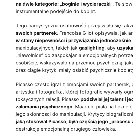
na dwie kategorie: „boginie i wycieraczki”
. Te sło
instrumentalne podejście do kobiet.
Jego narcystyczna osobowość przejawiała się tak
swoich partnerek
. Francoise Gilot opisywała, jak
w stany niepewności i przywiązania jednocześnie
manipulacyjnych, takich jak
gaslighting
, aby
uzyska
„niewolnice” do zaspokajania emocjonalnych potrze
osobiście, wskazywało na przemoc psychiczną, jaką
oraz ciągłe krytyki miały osłabić psychicznie kobiet
Picasso często igrał z emocjami swoich partnerek, 
artystka i fotografka, której fotografie wywarły og
toksycznych relacji. Picasso
podziwiał jej talent i
załamania psychicznego
. Maar cierpiała na liczne
jego skłonności do manipulacji. Krytycy biograficzn
jaką stosował Picasso, była częścią jego „procesu
destrukcję emocjonalną drugiego człowieka.