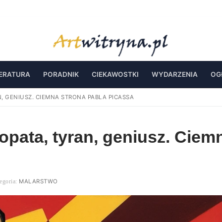
TERATURA
PORADNIK
CIEKAWOSTKI
WYDARZENIA
OG
N, GENIUSZ. CIEMNA STRONA PABLA PICASSA
opata, tyran, geniusz. Ciem
MALARSTWO