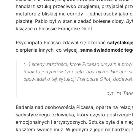
handlarz sztuką przeciwko drugiemu, przyjaciel prz
metaforę z bliskiej mu corridy – jednej osoby jako 
płachtę, Pablo był w stanie zadać bolesne ciosy.
By
książce o Picassie Françoise Gilot.
Psychopata Picasso zdawał się czerpać
satysfakcj
cierpienia innych, co więcej,
sama świadomość tego,
(…) sceny zazdrości, które Picasso umyślnie prow
Robił to jedynie w tym celu, aby ujrzeć kłócące 
opowiadał o tej sytuacji Françoise Gilot, dodawał
cyt. za Tad
Badania nad osobowością Picassa, oparte na relacja
sadystycznego człowieka, który często postrzegał 
emocjonalnych i artystycznych. Sztuka była dla nie
kosztem swoich muz. W jednym z jego najbardziej z