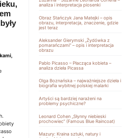
ieku,
analiza i interpretacja piosenki
tem
Obraz Stańczyk Jana Matejki – opis
 były
obrazu, interpretacja, znaczenie, gdzie
jest teraz
Aleksander Gierymski „Żydówka z
pomarańczami” – opis i interpretacja
obrazu
kami,
Pablo Picasso – Płacząca kobieta –
analiza dzieła Picassa
e
Olga Boznańska – najważniejsze dzieła i
biografia wybitnej polskiej malarki
Artyści są bardziej narażeni na
problemy psychiczne?
h.
Leonard Cohen „Słynny niebieski
prochowiec” (Famous Blue Raincoat)
obiety
casso
Mazury: Kraina sztuki, natury i