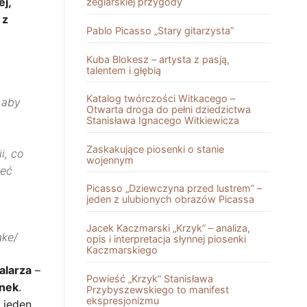
ej,
żeglarskiej przygody
 z
Pablo Picasso „Stary gitarzysta”
Kuba Blokesz – artysta z pasją,
talentem i głębią
Katalog twórczości Witkacego –
 aby
Otwarta droga do pełni dziedzictwa
Stanisława Ignacego Witkiewicza
Zaskakujące piosenki o stanie
i, co
wojennym
ieć
Picasso „Dziewczyna przed lustrem” –
jeden z ulubionych obrazów Picassa
Jacek Kaczmarski „Krzyk” – analiza,
ake/
opis i interpretacja słynnej piosenki
Kaczmarskiego
malarza
–
Powieść „Krzyk” Stanisława
anek
.
Przybyszewskiego to manifest
ekspresjonizmu
, jeden