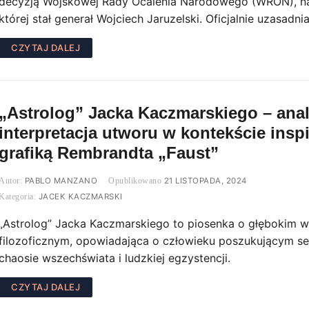
decyzją Wojskowej Rady Ocalenia Narodowego (WRON), na
której stał generał Wojciech Jaruzelski. Oficjalnie uzasadn
CZYTAJ DALEJ
„Astrolog” Jacka Kaczmarskiego – anal
interpretacja utworu w kontekście inspi
grafiką Rembrandta „Faust”
PABLO MANZANO
21 LISTOPADA, 2024
JACEK KACZMARSKI
„Astrolog” Jacka Kaczmarskiego to piosenka o głębokim 
filozoficznym, opowiadająca o człowieku poszukującym s
chaosie wszechświata i ludzkiej egzystencji.
CZYTAJ DALEJ