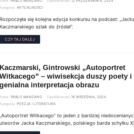
PABLO MANZANO
12 PAŹDZIERNIKA, 2024
AKTUALNOŚCI
Rozpoczęła się kolejna edycja konkursu na podcast: „Jack
Kaczmarskiego szlak do źródeł”.
CZYTAJ DALEJ
Kaczmarski, Gintrowski „Autoportret
Witkacego” – wiwisekcja duszy poety i
genialna interpretacja obrazu
PABLO MANZANO
16 WRZEŚNIA, 2024
POEZJA I LITERATURA
„Autoportret Witkacego” to jeden z bardziej niedoceniany
utworów Jacka Kaczmarskiego, polskiego barda schyłku X