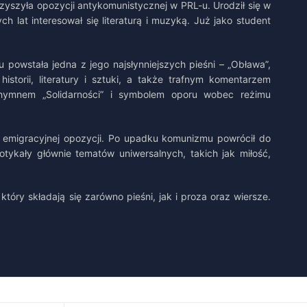
yszyła opozycji antykomunistycznej w PRL-u. Urodził się w
 lat interesował się literaturą i muzyką. Już jako student
powstała jedna z jego najsłynniejszych pieśni – „Obława”,
torii, literatury i sztuki, a także trafnym komentarzem
m hymnem „Solidarności” i symbolem oporu wobec reżimu
 emigracyjnej opozycji. Po upadku komunizmu powrócił do
otykały głównie tematów uniwersalnych, takich jak miłość,
tóry składają się zarówno pieśni, jak i proza oraz wiersze.