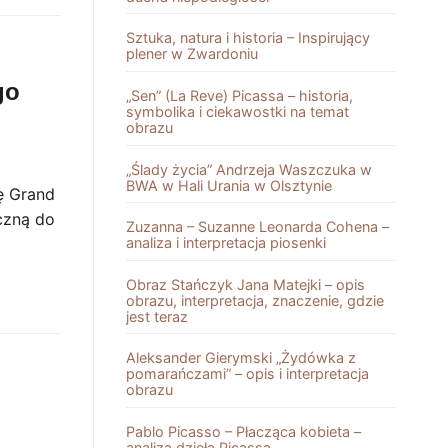
Sztuka, natura i historia – Inspirujący
plener w Zwardoniu
go
„Sen” (La Reve) Picassa – historia,
symbolika i ciekawostki na temat
obrazu
„Ślady życia” Andrzeja Waszczuka w
BWA w Hali Urania w Olsztynie
ę Grand
czną do
Zuzanna – Suzanne Leonarda Cohena –
analiza i interpretacja piosenki
Obraz Stańczyk Jana Matejki – opis
obrazu, interpretacja, znaczenie, gdzie
jest teraz
Aleksander Gierymski „Żydówka z
pomarańczami” – opis i interpretacja
obrazu
Pablo Picasso – Płacząca kobieta –
analiza dzieła Picassa