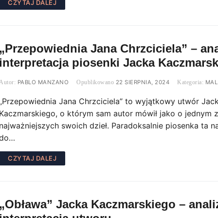
CZYTAJ DALEJ
„Przepowiednia Jana Chrzciciela” – ana
interpretacja piosenki Jacka Kaczmars
PABLO MANZANO
22 SIERPNIA, 2024
MAL
„Przepowiednia Jana Chrzciciela” to wyjątkowy utwór Jac
Kaczmarskiego, o którym sam autor mówił jako o jednym 
najważniejszych swoich dzieł. Paradoksalnie piosenka ta n
do…
CZYTAJ DALEJ
„Obława” Jacka Kaczmarskiego – analiz