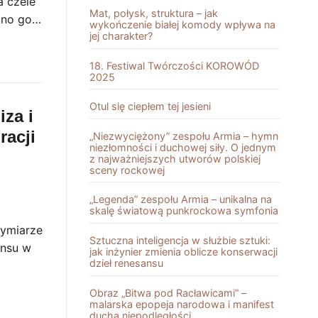
 czele
Mat, połysk, struktura – jak
iano go…
wykończenie białej komody wpływa na
jej charakter?
18. Festiwal Twórczości KOROWÓD
2025
Otul się ciepłem tej jesieni
iza i
racji
„Niezwyciężony” zespołu Armia – hymn
niezłomności i duchowej siły. O jednym
z najważniejszych utworów polskiej
sceny rockowej
„Legenda” zespołu Armia – unikalna na
skalę światową punkrockowa symfonia
wymiarze
Sztuczna inteligencja w służbie sztuki:
ensu w
jak inżynier zmienia oblicze konserwacji
dzieł renesansu
Obraz „Bitwa pod Racławicami” –
malarska epopeja narodowa i manifest
ducha niepodległości