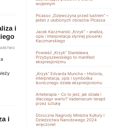
wojennym
Picasso „Dziewczyna przed lustrem” –
jeden z ulubionych obrazów Picassa
liza i
Jacek Kaczmarski „Krzyk” – analiza,
kiego
opis i interpretacja słynnej piosenki
Kaczmarskiego
ARSTWO
Powieść „Krzyk” Stanisława
Przybyszewskiego to manifest
ka
ekspresjonizmu
z
ależy
„Krzyk” Edvarda Muncha – Historia,
interpretacja, opis i symbolika
ikonicznego dzieła ekspresjonizmu
Arteterapia – Co to jest, jak działa i
dlaczego warto? Vademecum terapii
przez sztukę
Doroczne Nagrody Ministra Kultury i
a i
Dziedzictwa Narodowego 2024
wręczone!