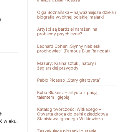
Olga Boznańska – najważniejsze dzieła i
biografia wybitnej polskiej malarki
a
Artyści są bardziej narażeni na
problemy psychiczne?
Leonard Cohen „Słynny niebieski
prochowiec” (Famous Blue Raincoat)
Mazury: Kraina sztuki, natury i
żeglarskiej przygody
Pablo Picasso „Stary gitarzysta”
Kuba Blokesz – artysta z pasją,
talentem i głębią
Katalog twórczości Witkacego –
ch
Otwarta droga do pełni dziedzictwa
Stanisława Ignacego Witkiewicza
X wieku.
Zaskakujące piosenki o stanie