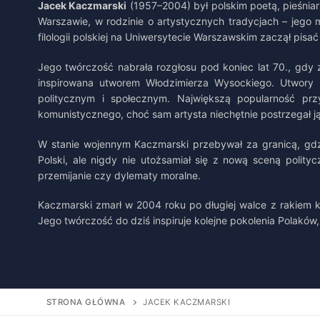
Jacek Kaczmarski
(1957–2004) był polskim poetą, pieśnia
Warszawie, w rodzinie o artystycznych tradycjach – jego m
filologii polskiej na Uniwersytecie Warszawskim zaczął pis
Jego twórczość nabrała rozgłosu pod koniec lat 70., gdy 
inspirowana utworem Włodzimierza Wysockiego. Utwory Ka
politycznym i społecznym. Największą popularność prz
komunistycznego, choć sam artysta niechętnie postrzegał j
W stanie wojennym Kaczmarski przebywał za granicą, gdz
Polski, ale nigdy nie utożsamiał się z nową sceną polity
przemijanie czy dylematy moralne.
Kaczmarski zmarł w 2004 roku po długiej walce z rakiem krt
Jego twórczość do dziś inspiruje kolejne pokolenia Polaków, 
STRONA GŁÓWNA
JACEK KACZMARSKI