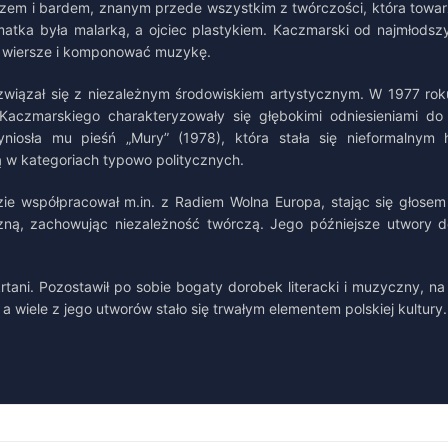
rzem i bardem, znanym przede wszystkim z twórczości, która towarz
atka była malarką, a ojciec plastykiem. Kaczmarski od najmłodszych
ać wiersze i komponować muzykę.
związał się z niezależnym środowiskiem artystycznym. W 1977 roku 
czmarskiego charakteryzowały się głębokimi odniesieniami do his
yniosła mu pieśń „Mury” (1978), która stała się nieformalny
ą w kategoriach typowo politycznych.
ie współpracował m.in. z Radiem Wolna Europa, stając się głosem
czną, zachowując niezależność twórczą. Jego późniejsze utwory d
ani. Pozostawił po sobie bogaty dorobek literacki i muzyczny, na k
a wiele z jego utworów stało się trwałym elementem polskiej kultury.