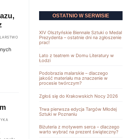
razu,
OSTATNIO W SERWISIE
z
XIV Olsztyńskie Biennale Sztuki o Medal
Prezydenta – ostatnie dni na zgłoszenie
LARSTWO
prac!
anych
Lato z teatrem w Domu Literatury w
Łodzi
Podobrazia malarskie – dlaczego
jakość materiału ma znaczenie w
procesie twórczym?
Zgłoś się do Krakowskich Nocy 2026
ym
Trwa pierwsza edycja Targów Młodej
Sztuki w Poznaniu
YKA
Biżuteria z motywem serca – dlaczego
u
warto wybrać na prezent świąteczny?