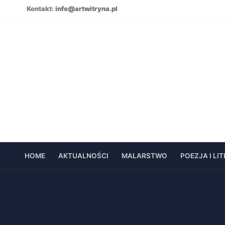
Skip
Kontakt:
info@artwitryna.pl
to
content
HOME
AKTUALNOŚCI
MALARSTWO
POEZJA I LI